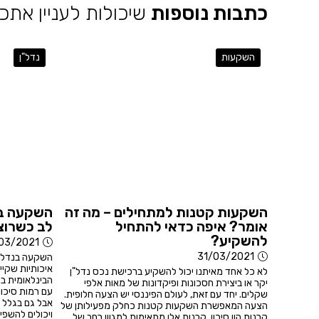
כתבות נוספות
שיכולות לעניין אתכ
השקעות
נדל"ן
השקעות קטנות למתחילים – מה זה
השקעה בנ
אומר? איפה כדאי להתחיל
לב כשרוצ
להשקיע?
03/2021
31/03/2021
השקעה בנדל"ן 
איכותיות שקי
לא כל אחד מאיתנו יכול להשקיע ברכישת נכס נדל"ן
הבינלאומית בכ
יקר או ביצירת חסכונות ופיקדונות של מאות אלפי
עם רמות סיכון
שקלים. יחד עם זאת, לעולם הפיננסי יש הצעה חלופית.
אבל גם בגלל 
הצעה המאפשרת השקעות קטנות כחלק מפעילותן של
ויכולים להשפי
קרנות הון סיכון. קרנות אלו מתאימות למגוון רחב של