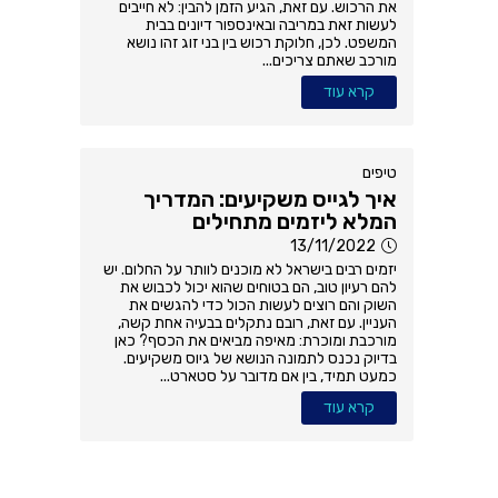
את הרכוש. עם זאת, הגיע הזמן להבין: לא חייבים
לעשות זאת במריבה ובאינספור דיונים בבית
המשפט. לכן, חלוקת רכוש בין בני זוג זהו נושא
מורכב שאתם צריכים...
קרא עוד
טיפים
איך לגייס משקיעים: המדריך
המלא ליזמים מתחילים
13/11/2022
יזמים רבים בישראל לא מוכנים לוותר על החלום. יש
להם רעיון טוב, הם בטוחים שהוא יכול לכבוש את
השוק והם רוצים לעשות הכול כדי להגשים את
העניין. עם זאת, רובם נתקלים בבעיה אחת קשה,
מורכבת ומוכרת: מאיפה מביאים את הכסף? כאן
בדיוק נכנס לתמונה הנושא של גיוס משקיעים.
כמעט תמיד, בין אם מדובר על סטארט...
קרא עוד