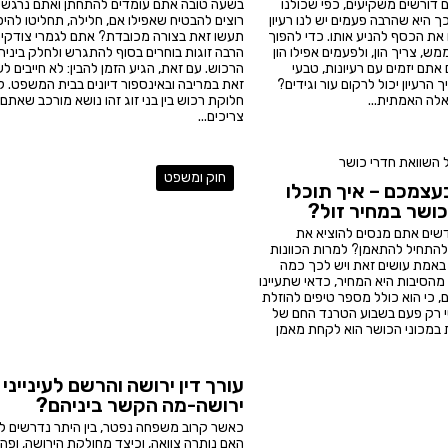
 דורשים משקיעים, כפי שכולנו
בשעה טובה אתם עומדים להתחתן ואתם נרגשי
כך היא שהרבה פעמים יש לנו רעיון
רוצים להבטיח שאפילו אם, חלילה, תחליטו להיפ
ו את הכסף להניע אותו. כדי להפוך
תעשו זאת בצורה מכובדת? אתם לגמרי צודקים
ש, צריך הון, ולפעמים אפילו הון
הרבה זוגות בוחרים בסוף להתגרש ולחלק ביניה
 אתם יזמים עם רעיונות, טבעי
הרכוש. עם זאת, הגיע הזמן להבין: לא חייבים ל
הרעיון יכול לרקום עור וגידים?
זאת במריבה ובאינספור דיונים בבית המשפט. לכ
לה האמתית...
חלוקת רכוש בין בני זוג זהו נושא מורכב שאתם
צריכים...
חוק ומשפט
צמכם – איך תוכלו
ושר במחיר זול?
שים אתם מנסים להוציא את
התחיל להתאמן? למרות הכוונות
באמת עושים זאת ויש לכך כמה
הסיבות היא המחיר, כדאי שתעיינו
 כי הוא כולל מספר טיפים להוזלת
ישי רק פעם בשבוע הטרנד החם של
 במכוני הכושר הוא לקחת מאמן
עורך דין ירושה והרשם לעינייני
ירושה-מה הקשר ביניהם?
כאשר קרוב משפחה נפטר, בין היתר נדרשים ל
האם נותרה צוואה, וכיצד מחולקת הירושה, ופה