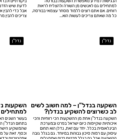
הנגישות למידע מאפשרת השקעות בבורסה
ביקורתיים ולבד
למתחילים גם לאנשים מן השורה ולהצליח לראות
לדעת שיש הזדמנ
רווחים. אם אתם רוצים ללמוד מסחר עצמאי בבורסה,
אבל כדי להבין א
כל מה שאתם צריכים לעשות הוא...
צריכים להבין מה 
נדל"ן
נדל"ן
השקעה בנדל"ן – למה חשוב לשים
השקעות נד
לב כשרוצים להשקיע בנדלן?
למתחילים ש
השקעה בנדל"ן אחת מן ההשקעות הכי רווחיות והכי
בעשר השנים הא
איכותיות שקיימות כיום ישראל בפרט ובמערכת
בתחום הנדל"ן ה
הבינלאומית בכלל. יחד עם זאת, נדלן הוא תחום
שהמשקיע הישראל
עיסוק עם רמות סיכון גבוהות במיוחד. גם בגלל גובה
וכסף. זאת על מנ
ההשקעה אבל גם בגלל פרטים רבים שמתגלים
אפקטיביים וכדאי