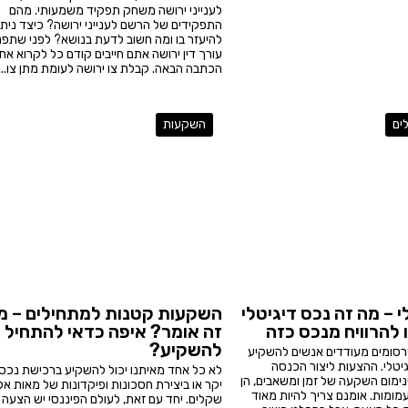
לענייני ירושה משחק תפקיד משמעותי. מהם
התפקידים של הרשם לענייני ירושה? כיצד ניתן
להיעזר בו ומה חשוב לדעת בנושא? לפני שתפנ
עורך דין ירושה אתם חייבים קודם כל לקרוא את
הכתבה הבאה. קבלת צו ירושה לעומת מתן צו...
ים
השקעות
י – מה זה נכס דיגיטלי
השקעות קטנות למתחילים – מ
 להרוויח מנכס כזה
זה אומר? איפה כדאי להתחיל
להשקיע?
סומים מעודדים אנשים להשקיע
יטלי. ההצעות ליצור הכנסה
לא כל אחד מאיתנו יכול להשקיע ברכישת נכס 
נימום השקעה של זמן ומשאבים, הן
יקר או ביצירת חסכונות ופיקדונות של מאות אל
מומות. אומנם צריך להיות מאוד
שקלים. יחד עם זאת, לעולם הפיננסי יש הצעה