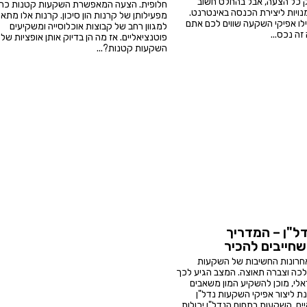
וק כל הצעה, אבל בהחלט חשוב
חלופית. הצעה המאפשרת השקעות קטנות כח
ויות ליצירת הכנסה באינטרנט.
מפעילותן של קרנות הון סיכון. קרנות אלו מתאי
ילו אפיקי השקעה שווים לכם אתם
למגוון רחב של קבוצות אוכלוסייה ומשקיעים
זה נכס...
פוטנציאליים. אז מה הן בדיוק אותן אופציות של
השקעות קטנות?...
ל"ן – המדריך
חייבים להכיר
חרונות החשיבות של השקעות
לכה וצברה תאוצה. המצב הגיע לכך
י, מוכן להשקיע המון משאבים
ת ליצור אפיקי השקעות נדל"ן
ים. השקעות בתחום הנדל"ן יכולות