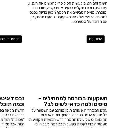
השוק והם רוצים לעשות הכול כדי להגשים את העניין.
עם זאת, רובם נתקלים בבעיה אחת קשה, מורכבת
ומוכרת: מאיפה מביאים את הכסף? כאן בדיוק נכנס
לתמונה הנושא של גיוס משקיעים. כמעט תמיד, בין
אם מדובר על סטארט...
השקעות
נכסים דיגיטל
השקעות בבורסה למתחילים –
נכס דיגיטל
טיפים ולמה כדאי לשים לב?
וכמה תוכלו
עולם המסחר הוא עולם תוכן מורכב עם השפעה על
הרשת מלאה בפר
כל תחומי החיים בחברה. במשך שנים ארוכות
ברכישת נכס דיג
הקונצנזוס של עולם המסחר דרש הכשרה מקצועית
"פסיבית" תוך מי
מעמיקה כדי לעסוק בפעולות בבורסה. אבל היום,
רבות אבל מאוד ע