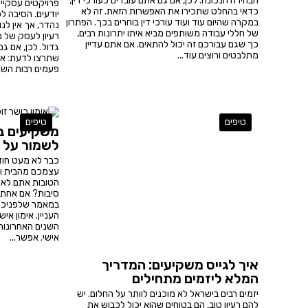
הבחירה הנכונה. לכן, אם גם אתם עובדים כעורכי דין,
פרויקטים עסקיים
כדאי בהחלט שתכירו את האפשרות הזאת. זה לא
יודעים. הסיבה ל
במקרה שהיום עוד ועוד עורכי דין בוחרים בכך. הפתרון
נהדר, אך אין לנ
של חללי עבודה משותפים מביא איתו יתרונות רבים,
רעיון לעסק של ממ
כך שגם עבורכם זה יכול להתאים. אם אתם עדיין
גדול. לכן, אם גם
מתלבטים ורוצים עוד...
שתרצו לדעת: איך 
פעמים רבות השא
טיפים
טיפים
משקיעים בע
לשמור על כ
כבר לא מעט חוד
עצמכם מהבית ול
הטובות אתם לא 
סיבות? אם אחת מ
במאמר שלפניכם,
העניין. אימון א
השנים האחרונות
אישי. אפשר...
איך לגייס משקיעים: המדריך
המלא ליזמים מתחילים
יזמים רבים בישראל לא מוכנים לוותר על החלום. יש
להם רעיון טוב, הם בטוחים שהוא יכול לכבוש את