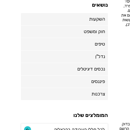
ם?
נושאים
רד,
.
ם את
השקעות
עשות
ן,
חוק ומשפט
טיפים
נדל"ן
נכסים דיגיטלים
פיננסים
צרכנות
המומלצים שלנו
בדוק
 הרשם
לכל חללי העבודה בהרצליה