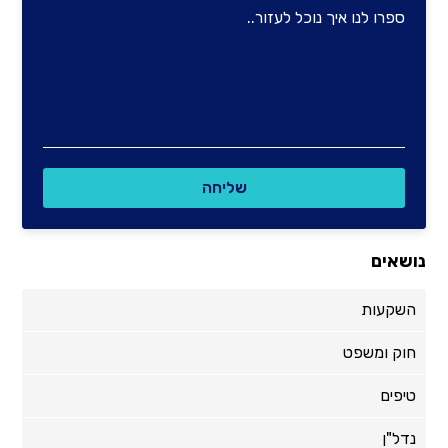
נושאים
השקעות
חוק ומשפט
טיפים
נדל"ן